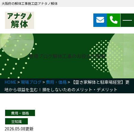
大阪府の解体工事施工店アナタノ解体
現場ブログ
解体工事のお役立ち情報
HOME
>
現場ブログ
>
費用・価格
>
【空き家解体と駐車場経営】更
地から収益を生む！損をしないためのメリット・デメリット
費用・価格
豆知識
2026.05.08更新