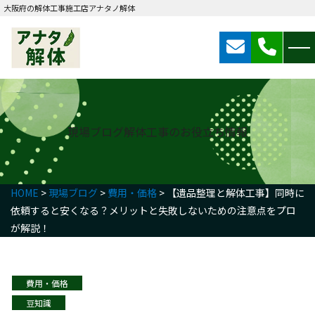
大阪府の解体工事施工店アナタノ解体
現場ブログ
解体工事のお役立ち情報
HOME
>
現場ブログ
>
費用・価格
>
【遺品整理と解体工事】同時に
依頼すると安くなる？メリットと失敗しないための注意点をプロ
が解説！
費用・価格
豆知識