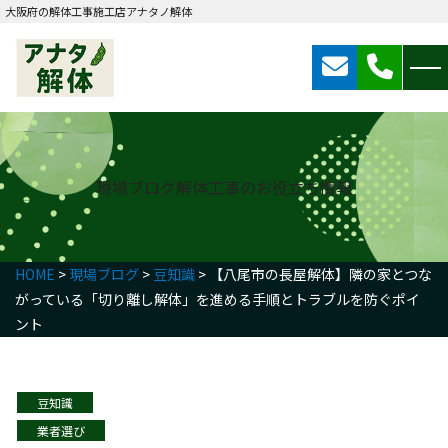
大阪府の解体工事施工店アナタノ解体
現場ブログ
解体工事のお役立ち情報
HOME
>
現場ブログ
>
豆知識
>
【八尾市の長屋解体】隣の家とつな
がっている「切り離し解体」を進める手順とトラブルを防ぐポイ
ント
豆知識
業者選び