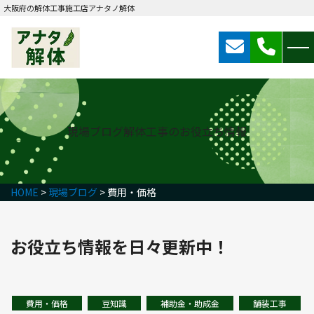
大阪府の解体工事施工店アナタノ解体
現場ブログ
解体工事のお役立ち情報
HOME
>
現場ブログ
>
費用・価格
お役立ち情報を日々更新中！
費用・価格
豆知識
補助金・助成金
舗装工事